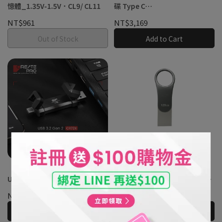
憶體_1.35V-1.5V．CL9/ CL11
碟 Type C
250GB/500GB/1TB/2TB
NT$961
NT$3,169
Out of Stock
Add to Cart
【SP廣穎】 CreatePro CR72X
【隨身碟】C80 OTG Type-C
USB 3.2 Gen 2 二合一行動固態
USB-A 雙用隨身碟 16GB 32GB
硬碟
64GB 128GB
NT$3,169
NT$379
Add to Cart
Add to Cart