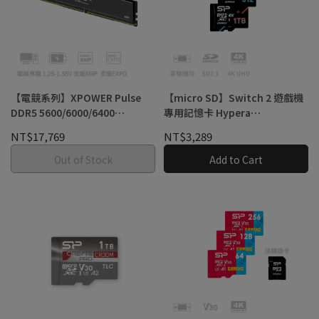
【電競系列】XPOWER Pulse
【micro SD】Switch 2 遊戲機
DDR5 5600/6000/6400
專用記憶卡 Hypera
16/32GB超頻記憶體
microSDXC™ Express Card
NT$17,769
NT$3,289
Out of Stock
Add to Cart