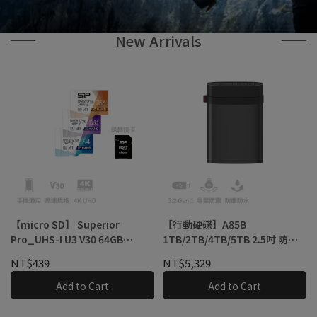
New Arrivals
【micro SD】 Superior
【行動硬碟】A85B
Pro_UHS-I U3 V30 64GB
1TB/2TB/4TB/5TB 2.5吋 防震
128GB 256GB 記憶卡 高規 小卡
外接式行動硬碟(HDD)
NT$439
NT$5,329
TF卡
Add to Cart
Add to Cart