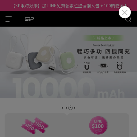
【SP限時好康】加 LINE免費領數位整理懶人包 + 100購物金 !