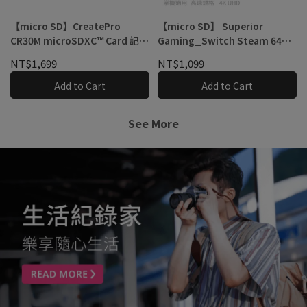
【micro SD】CreatePro
【micro SD】 Superior
CR30M microSDXC™ Card 記憶
Gaming_Switch Steam 64G
卡
128G 256G UHS-I U3遊戲機專
NT$1,699
NT$1,099
用 高速 記憶卡
Add to Cart
Add to Cart
See More