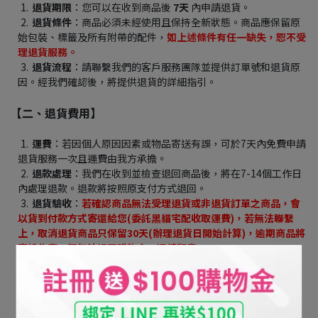
退貨期限
：您可以在收到商品後 
7天 
內申請退貨。
退貨條件
：商品必須未經使用且保持全新狀態。商品應保留原
始包裝、標籤及所有附帶的配件，
如上述條件有任一缺失，恕不受
理退貨服務。
退貨流程
：請聯繫我們的客戶服務團隊並提供訂單號和退貨原
因。經我們確認後，將提供退貨的詳細指引。
【二、退貨費用】
運費
：若因個人原因因素或物品寄送有誤，可於7天內免費申請
退貨服務一次且運費由我方承擔。
退款處理
：我們在收到並檢查退回商品後，將在7-14個工作日
內處理退款。退款將按照原支付方式退回。
退貨驗收
：
若確認商品無法受理退貨或非退貨訂單之商品，會
以貨到付款方式寄還給您(委託黑貓宅配收取運費)，若無法聯繫
上，取消退貨商品只保留30天(辦理退貨日開始計算)，逾期商品將
直接作廢，恕無法退回購物金，還請留意。
【三、商品質量問題】
品質保證
：我們對所有商品進行嚴格的品質控管。如果您收到