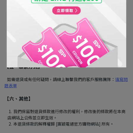
的商品存在品質問題，請在收到商品後 7 天內聯繫客服信箱。
品質問題的處理
：我們將根據具體情況安排退貨或退款。
【四、特定情況】
促銷商品
：促銷商品除非存在品質問題，否則不提供退貨服
務。
客製商品
：定制商品除非存在品質問題或訂單錯誤，否則不提
供退貨服務。
【五、聯繫方式】
   如需退貨或有任何疑問，請線上聯繫我們的客戶服務團隊：
填寫問
題表單
【六、其他】
我們保留對退貨條款進行修改的權利，修改後的條款將在本商
店網站上公佈並立即生效。
本退貨條款的解釋權歸 [廣穎電通官方購物網站] 所有。