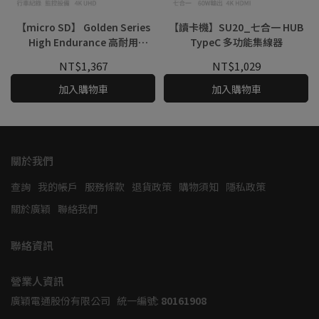
【micro SD】 Golden Series
【讀卡機】SU20_七合一 HUB
High Endurance 高耐用
TypeC 多功能集線器
microSD記憶卡 行車記錄器/監
NT$1,367
NT$1,029
控設備專用 U3 V30 4K TF卡 小
卡
加入購物車
加入購物車
關於我們
查詢
我的帳戶
服務條款
退貨政策
購物須知
隱私政策
關於廣穎
聯絡我們
聯絡資訊
營業人資訊
廣穎電通股份有限公司   統一編號: 
80161908