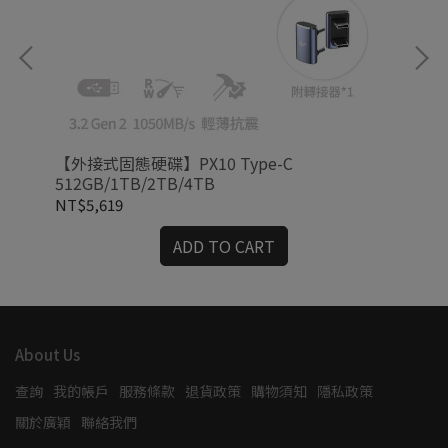
【外接式固態硬碟】PX10 Type-C
【外
512GB/1TB/2TB/4TB
抗
NT$5,619
NT
ADD TO CART
About Us
查詢
我的帳戶
服務條款
退貨政策
購物須知
隱私政策
關於廣穎
聯絡我們