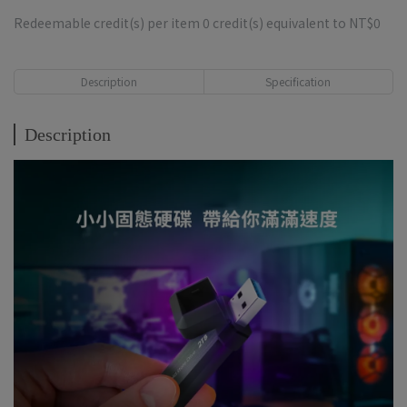
Redeemable credit(s) per item
0
credit(s) equivalent to
NT$0
Description
Specification
Description