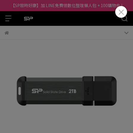
【SP限時好康】加 LINE免費領數位整理懶人包 + 100購物金 !