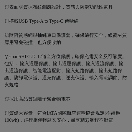
◎表面材質採布紋觸感設計，質感與防滑功能性兼具
◎搭載USB Type-A to Type-C 傳輸線
◎隨附質感網眼抽繩束口保護套，確保隨行安全，緩衝材質
應用避免碰撞，也方便收納
◎smartSHIELD-12道全方位保護，確保充電安全及可靠度。
包括： 輸入過壓保護、輸出過壓保護、輸入過流保護、輸
出過流保護、智能電流配對、輸入短路保護、輸出短路保
護、防靜電保護、過充保護、逆充保護、輸入電流調節、防
火規格
◎採用高品質鋰離子聚合物電芯
◎質優大容量，符合IATA國際航空運輸協會規定(不超過
100wh)，飛行相伴輕鬆又安心，盡享精彩航程不斷電