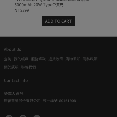
5000mAh 20W TypeC快充
10
PD
NT$399
NT
ADD TO CART
About Us
查詢
我的帳戶
服務條款
退貨政策
購物須知
隱私政策
關於廣穎
聯絡我們
Contact Info
營業人資訊
廣穎電通股份有限公司   統一編號: 
80161908