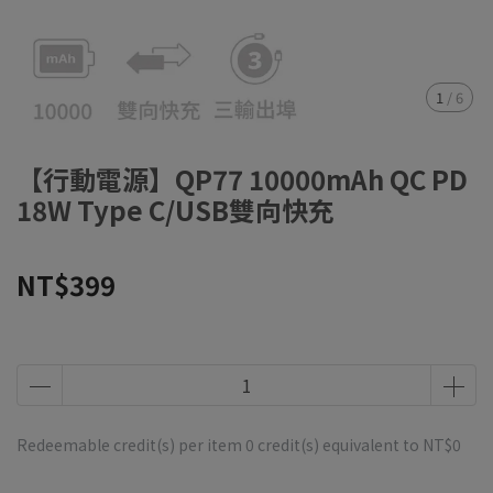
1
/
6
【行動電源】QP77 10000mAh QC PD
18W Type C/USB雙向快充
NT$399
Redeemable credit(s) per item
0
credit(s) equivalent to
NT$0