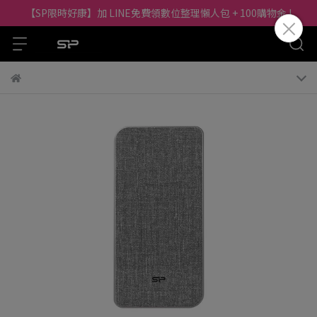
【SP限時好康】加 LINE免費領數位整理懶人包 + 100購物金 !